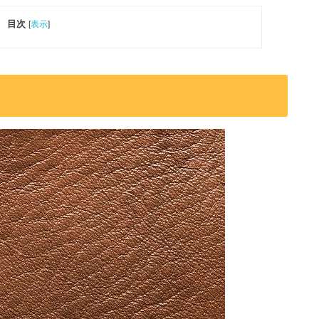
目次
[
表示
]