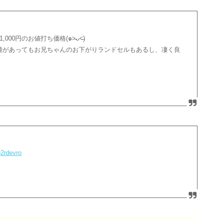
0円のお値打ち価格(๑˃̵ᴗ˂̵)
難があってもお兄ちゃんのお下がりランドセルもあるし、凄く良
q2rdevro