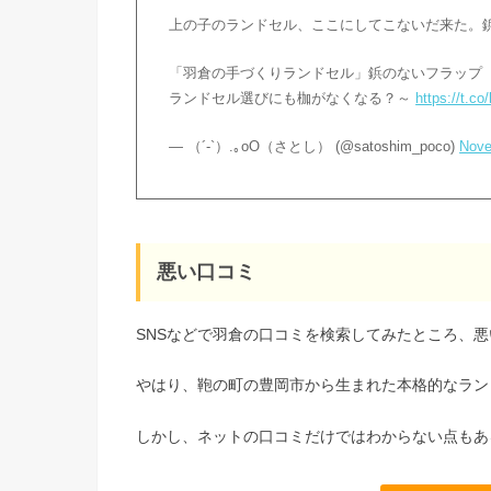
上の子のランドセル、ここにしてこないだ来た。
「羽倉の手づくりランドセル」鋲のないフラップ
ランドセル選びにも枷がなくなる？～
https://t.c
— （´-`）.｡oO（さとし） (@satoshim_poco)
Nove
悪い口コミ
SNSなどで羽倉の口コミを検索してみたところ、
やはり、鞄の町の豊岡市から生まれた本格的なラン
しかし、ネットの口コミだけではわからない点もあ