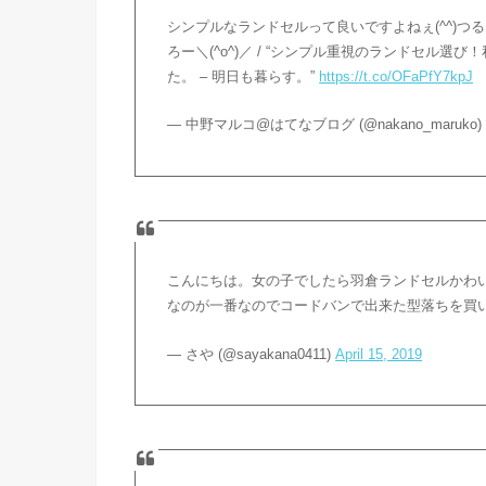
シンプルなランドセルって良いですよねぇ(^^)つる
ろー＼(^o^)／ / “シンプル重視のランドセル
た。 – 明日も暮らす。”
https://t.co/OFaPfY7kpJ
— 中野マルコ@はてなブログ (@nakano_maruko
こんにちは。女の子でしたら羽倉ランドセルかわ
なのが一番なのでコードバンで出来た型落ちを買
— さや (@sayakana0411)
April 15, 2019