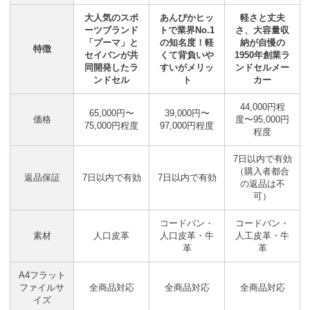
大人気のスポ
あんぴかヒッ
軽さと丈夫
ーツブランド
トで業界No.1
さ、大容量収
「プーマ」と
の知名度！軽
納が自慢の
特徴
セイバンが共
くて背負いや
1950年創業ラ
同開発したラ
すいがメリッ
ンドセルメー
ンドセル
ト
カー
44,000円程
65,000円〜
39,000円〜
価格
度〜95,000円
75,000円程度
97,000円程度
程度
7日以内で有効
（購入者都合
返品保証
7日以内で有効
7日以内で有効
の返品は不
可）
コードバン・
コードバン・
素材
人口皮革
人口皮革・牛
人工皮革・牛
革
革
A4フラット
ファイルサ
全商品対応
全商品対応
全商品対応
イズ