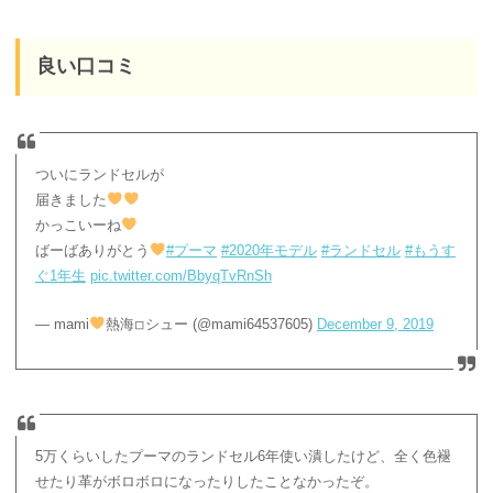
良い口コミ
ついにランドセルが
届きました
かっこいーね
ばーばありがとう
#プーマ
#2020年モデル
#ランドセル
#もうす
ぐ1年生
pic.twitter.com/BbyqTvRnSh
— mami
熱海◽︎シュー (@mami64537605)
December 9, 2019
5万くらいしたプーマのランドセル6年使い潰したけど、全く色褪
せたり革がボロボロになったりしたことなかったぞ。