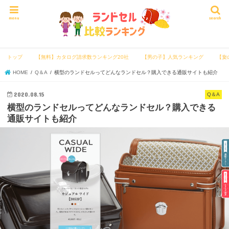
menu
search
トップ
【無料】カタログ請求数ランキング20社
【男の子】人気ランキング
【女
HOME
Q＆A
横型のランドセルってどんなランドセル？購入できる通販サイトも紹介
2020.08.15
Q＆A
横型のランドセルってどんなランドセル？購入できる
通販サイトも紹介