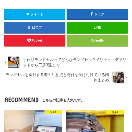
ツイート
シェア
はてブ
LINE
Pocket
feedly
手作りランドセルってどんなランドセル？メリット・デメリ
ットから工房3選まで
ランドセルを寄付する際の注意点と寄付を受け付けている団
体まとめ
RECOMMEND
こちらの記事も人気です。
Q＆A
Q＆A