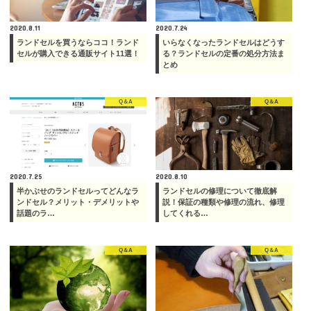
2020.8.11
2020.7.24
ランドセルを買うならココ！ランド
いらなくなったランドセルはどうす
セルが購入できる通販サイト11選！
る？ランドセルの定番の処分方法ま
とめ
Q＆A
Q＆A
2020.7.25
2020.8.10
半かぶせのランドセルってどんなラ
ランドセルの修理について徹底解
ンドセル？メリット・デメリットや
説！保証の種類や修理の流れ、修理
話題のラ…
してくれる…
Q＆A
Q＆A