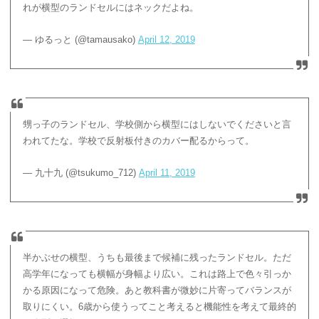
れが横型のランドセルにはネックだよね。
— ゆるっと (@tamausako)
April 12, 2019
甥っ子のランドセル、学校側から横型にはしないでくださいと言
われてたな。学校で反射板付きのカバー配るからって。
— 九十九 (@tsukumo_712)
April 11, 2019
半かぶせの横型、うちも最後まで候補に残ったランドセル。ただ
高学年になっても横幅が身幅より広い。これは路上で色々引っか
かる原因になって危険。あと教科書が微妙に片寄ってバランスが
取りにくい。6歳から使うってこと考えると機能性を考えて最終的