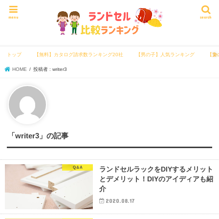
menu
search
トップ
【無料】カタログ請求数ランキング20社
【男の子】人気ランキング
【女
HOME
投稿者 : writer3
「writer3」の記事
Q＆A
ランドセルラックをDIYするメリット
とデメリット！DIYのアイディアも紹
介
2020.08.17