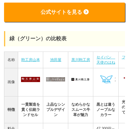
公式サイトを見る
緑（グリーン）の比較表
セイバン
フ
名称
鞄工房山本
池田屋
黒川鞄工房
天使のはね
画像
光
一貫製造を
上品なシン
なめらかな
黒とは違う
の
特徴
貫く伝統ラ
プルデザイ
スムース牛
ノーブルな
で
ンドセル
ン
革が魅力
カラー
料金
47,300円～