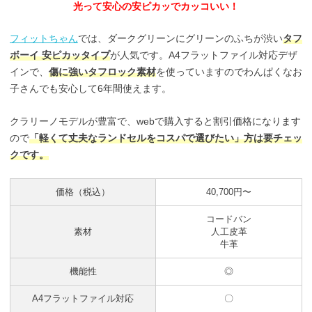
光って安心の安ピカッでカッコいい！
フィットちゃん
では、ダークグリーンにグリーンのふちが渋い
タフ
ボーイ 安ピカッタイプ
が人気です。A4フラットファイル対応デザ
インで、
傷に強いタフロック素材
を使っていますのでわんぱくなお
子さんでも安心して6年間使えます。
クラリーノモデルが豊富で、webで購入すると割引価格になります
ので
「軽くて丈夫なランドセルをコスパで選びたい」方は要チェッ
クです。
価格（税込）
40,700円〜
コードバン
素材
人工皮革
牛革
機能性
◎
A4フラットファイル対応
〇