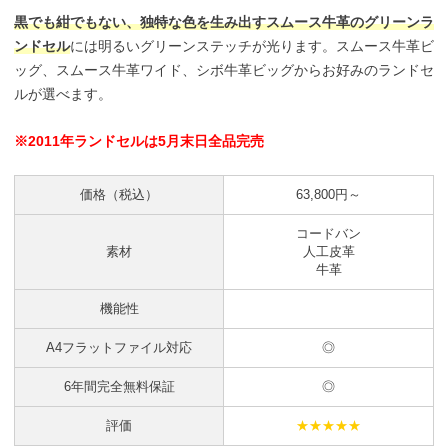
黒でも紺でもない、独特な色を生み出すスムース牛革のグリーンラ
ンドセル
には明るいグリーンステッチが光ります。スムース牛革ビ
ッグ、スムース牛革ワイド、シボ牛革ビッグからお好みのランドセ
ルが選べます。
※2011年ランドセルは5月末日全品完売
価格（税込）
63,800円～
コードバン
素材
人工皮革
牛革
機能性
A4フラットファイル対応
◎
6年間完全無料保証
◎
評価
★★★★★