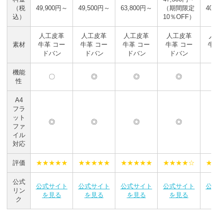
（税
49,900円～
49,500円～
63,800円～
（期間限定
40,
込）
10％OFF）
人工皮革
人工皮革
人工皮革
人工皮革
人
素材
牛革 コー
牛革 コー
牛革 コー
牛革 コー
牛
ドバン
ドバン
ドバン
ドバン
機能
〇
◎
◎
◎
性
A4
フラ
ット
◎
◎
◎
◎
ファ
イル
対応
評価
★★★★★
★★★★★
★★★★★
★★★★☆
★
公式
公式サイト
公式サイト
公式サイト
公式サイト
公
リン
を見る
を見る
を見る
を見る
ク