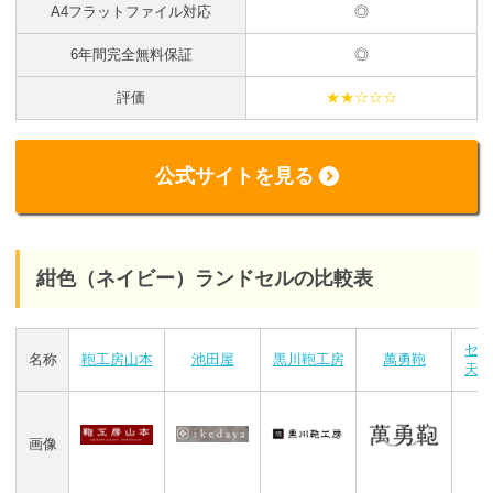
A4フラットファイル対応
◎
6年間完全無料保証
◎
評価
★★☆☆☆
公式サイトを見る
紺色（ネイビー）ランドセルの比較表
セ
名称
鞄工房山本
池田屋
黒川鞄工房
萬勇鞄
天使
画像