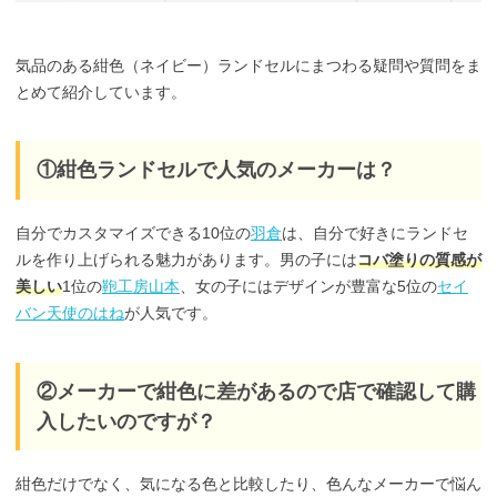
気品のある紺色（ネイビー）ランドセルにまつわる疑問や質問をま
とめて紹介しています。
①紺色ランドセルで人気のメーカーは？
自分でカスタマイズできる10位の
羽倉
は、自分で好きにランドセ
ルを作り上げられる魅力があります。男の子には
コバ塗りの質感が
美しい
1位の
鞄工房山本
、女の子にはデザインが豊富な5位の
セイ
バン天使のはね
が人気です。
②メーカーで紺色に差があるので店で確認して購
入したいのですが？
紺色だけでなく、気になる色と比較したり、色んなメーカーで悩ん