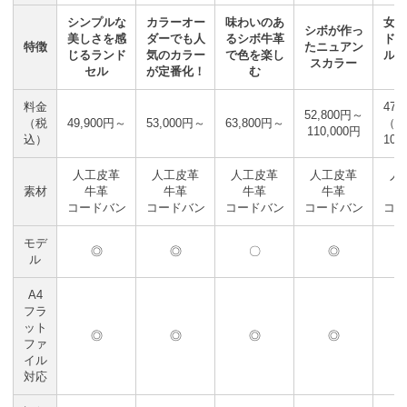
シンプルな
カラーオー
味わいのあ
女の
シボが作っ
美しさを感
ダーでも人
るシボ牛革
ドセ
特徴
たニュアン
じるランド
気のカラー
で色を楽し
ルが
スカラー
セル
が定番化！
む
料金
47,
52,800円～
（税
49,900円～
53,000円～
63,800円～
（期
110,000円
込）
10
人工皮革
人工皮革
人工皮革
人工皮革
人
素材
牛革
牛革
牛革
牛革
コードバン
コードバン
コードバン
コードバン
コー
モデ
◎
◎
〇
◎
ル
A4
フラ
ット
◎
◎
◎
◎
ファ
イル
対応