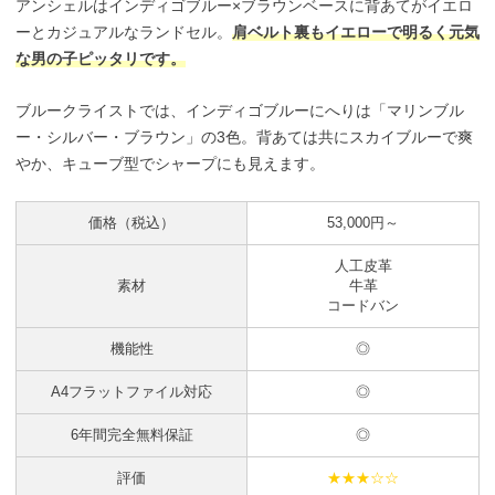
アンシェルはインディゴブルー×ブラウンベースに背あてがイエロ
ーとカジュアルなランドセル。
肩ベルト裏もイエローで明るく元気
な男の子ピッタリです。
ブルークライストでは、インディゴブルーにへりは「マリンブル
ー・シルバー・ブラウン」の3色。背あては共にスカイブルーで爽
やか、キューブ型でシャープにも見えます。
価格（税込）
53,000円～
人工皮革
素材
牛革
コードバン
機能性
◎
A4フラットファイル対応
◎
6年間完全無料保証
◎
評価
★★★☆☆