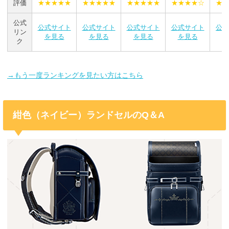
評価
★★★★★
★★★★★
★★★★★
★★★★☆
★★
公式
公式サイト
公式サイト
公式サイト
公式サイト
公式
リン
を見る
を見る
を見る
を見る
を
ク
→もう一度ランキングを見たい方はこちら
紺色（ネイビー）ランドセルのQ＆A