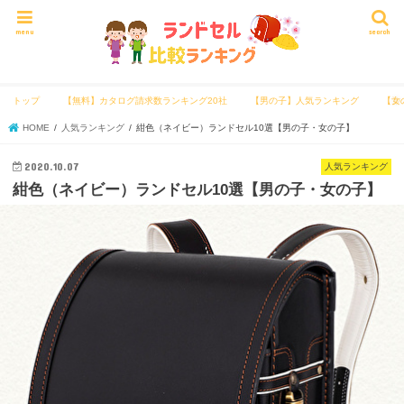
menu
search
トップ
【無料】カタログ請求数ランキング20社
【男の子】人気ランキング
【女
HOME
人気ランキング
紺色（ネイビー）ランドセル10選【男の子・女の子】
2020.10.07
人気ランキング
紺色（ネイビー）ランドセル10選【男の子・女の子】