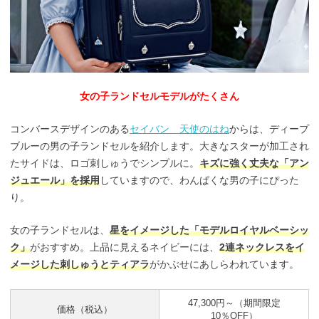
女の子ランドセルモデルがたくさん
コンバースデザインのある
セイバン 天使のはね
からは、ディープ
ブルーの男の子ランドセルを紹介します。大きなスターが加工され
たサイドは、ロゴ刺しゅうでシンプルに。
キズに強く丈夫な「アン
ジュエール」を採用
していますので、わんぱくな男の子にぴった
り。
女の子ランドセルは、
星をイメージした「モデルロイヤルベーシッ
ク」
がおすすめ。上品に見えるネイビーには、
2連ネックレスをイ
メージした刺しゅうとティアラ
がかぶせにあしらわれています。
47,300円～（期間限定
価格（税込）
10％OFF）