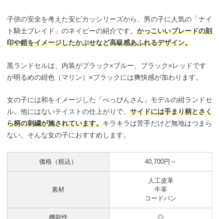
子供の安全を考えた安ピカッシリーズから、男の子に人気の「ナイ
ト騎士ブレイド」のネイビーの紹介です。
かっこいいブレードの刻
印や鎧をイメージしたかぶせなど高級感あふれるデザイン。
黒ランドセルは、内装がブラック×ブルー、ブラック×レッドです
が明るめの紺色（マリン）×ブラックには爽快感が加わります。
女の子には和をイメージした「べっぴんさん」モデルの紺ランドセ
ル。他にはないテイストの仕上がりで、
サイドには手まり柄とさく
ら柄の刺繍が施されています。
キラキラは苦手だけど無地はつまら
ない、そんな女の子におすすめします。
価格（税込）
40,700円～
人工皮革
素材
牛革
コードバン
機能性
◎